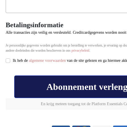
Betalingsinformatie
Alle transacties zijn veilig en versleuteld. Creditcardgegevens worden nooi
Je persoonlijke gegevens worden gebruikt om je bestelling te verwerken, je ervaring op de
andere doeleinden die worden beschreven in ons
privacybeleid
.
Ik heb de
algemene voorwaarden
van de site gelezen en ga hiermee ak
Abonnement verlen
En krijg meteen toegang tot de Platform Essentials