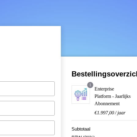
nclusief website,
s, shoppingcart
Bestellingsoverzic
1
Enterprise
Platform - Jaarlijks
Abonnement
€
1.997,00
/ jaar
Subtotaal