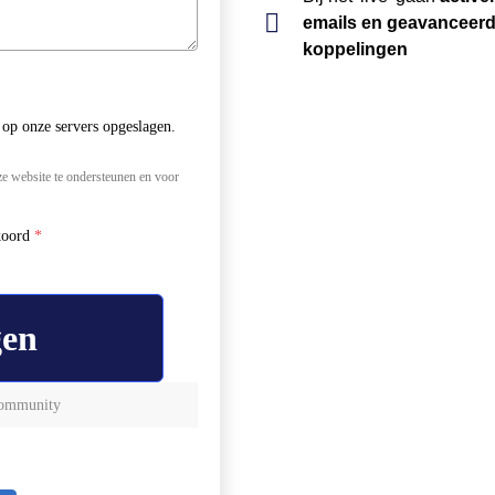
emails en geavanceer
koppelingen
t op onze servers opgeslagen.
ze website te ondersteunen en voor
koord
*
gen
 Community