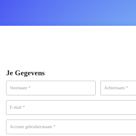
ENTERPRISE -
Alles in één platform i
cursussen, community, CRM en email
Je Gegevens
Voornaam
*
Achternaam
*
E-mail
*
Account gebruikersnaam
*