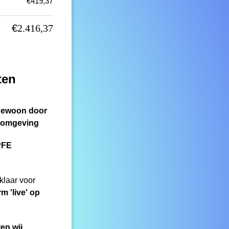
€
419,37
€
2.416,37
ten
 gewoon door
rm omgeving
PFE
klaar voor
rm 'live' op
ren wij